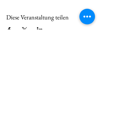
Diese Veranstaltung teilen
juunakastrup@gmail.com
Vimieiro
7630-174
Colos Portugal
+49 1777642849
+351 962073292