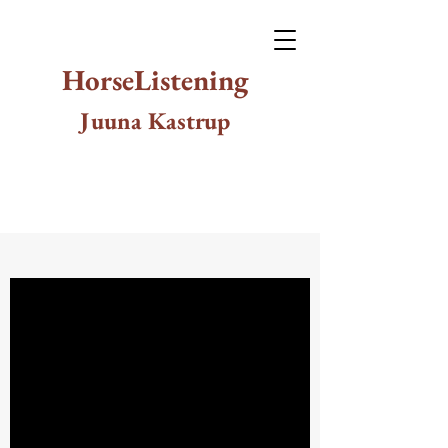
HorseListening
Juuna Kastrup