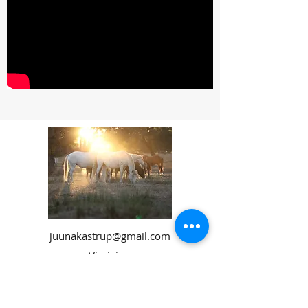
juunakastrup@gmail.com
Vimieiro
7630-174
Colos Portugal
+49 1777642849
+351 962073292